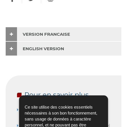
VERSION FRANCAISE
ENGLISH VERSION
Pour en savoir plus
Ce site utilise des cookies essentiels
Guide AIF AML/CFT QUESTIONNAIRE
nécessaires à son bon fonctionnement,
version 03.2026
(Pdf - 473 Ko)
sans usage de données à caractère
personnel, et ne pouvant pas être
AIF AML/CFT QUESTIONNAIRE 2025
(Excel