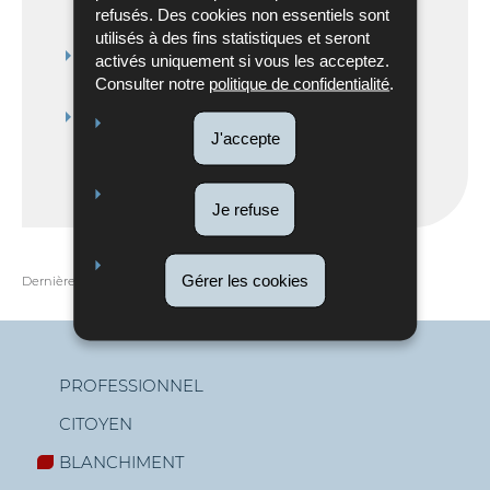
refusés. Des cookies non essentiels sont
- 60 Ko)
utilisés à des fins statistiques et seront
Guide AIF AML/CFT QUESTIONNAIRE
activés uniquement si vous les acceptez.
version 02.2025
(Pdf - 273 Ko)
Consulter notre
politique de confidentialité
.
AIF AML/CFT QUESTIONNAIRE 2024
J'accepte
(Excel - 55 Ko)
Je refuse
Gérer les cookies
Dernière mise à jour
02/06/2026
PROFESSIONNEL
CITOYEN
Menu
BLANCHIMENT
de