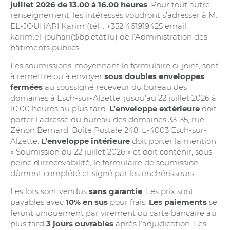
juillet 2026 de 13.00 à 16.00 heures
. Pour tout autre
renseignement, les intéressés voudront s’adresser à M.
EL-JOUHARI Karim (tél. : +352 461919425 email :
karim.el-jouhari@bp.etat.lu) de l’Administration des
bâtiments publics.
Les soumissions, moyennant le formulaire ci-joint, sont
à remettre ou à envoyer
sous doubles enveloppes
fermées
au soussigné receveur du bureau des
domaines à Esch-sur-Alzette, jusqu’au 22 juillet 2026 à
10.00 heures au plus tard.
L’enveloppe extérieure
doit
porter l’adresse du bureau des domaines 33-35, rue
Zénon Bernard, Boîte Postale 248, L-4003 Esch-sur-
Alzette.
L’enveloppe intérieure
doit porter la mention
« Soumission du 22 juillet 2026 » et doit contenir, sous
peine d’irrecevabilité, le formulaire de soumission
dûment complété et signé par les enchérisseurs.
Les lots sont vendus
sans garantie
. Les prix sont
payables avec
10% en sus
pour frais.
Les paiements
se
feront uniquement par virement ou carte bancaire au
plus tard
3 jours ouvrables
après l’adjudication. Les