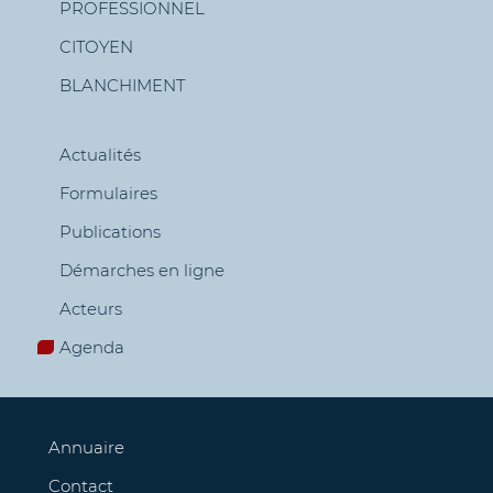
PROFESSIONNEL
CITOYEN
Menu
BLANCHIMENT
de
navigation
Actualités
Formulaires
Publications
Démarches en ligne
Acteurs
Agenda
Annuaire
Contact