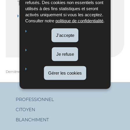
Téléchargement
refusés. Des cookies non essentiels sont
utilisés à des fins statistiques et seront
activés uniquement si vous les acceptez.
Timeline des sanctions financières
Consulter notre
politique de confidentialité
.
adoptées par l’Union européenne suite à
l’agression militaire de la Russie contre
l’Ukraine
(Pdf - 991 Ko)
J'accepte
Je refuse
Dernière mise à jour
26/06/2024
Gérer les cookies
PROFESSIONNEL
CITOYEN
Menu
BLANCHIMENT
de