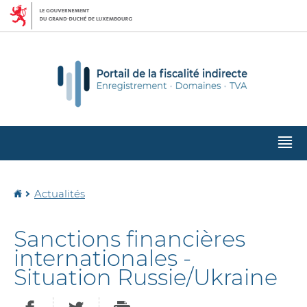
Aller
Aller
à
au
la
contenu
navigation
M
pr
Accueil
Actualités
Sanctions financières
internationales -
Situation Russie/Ukraine