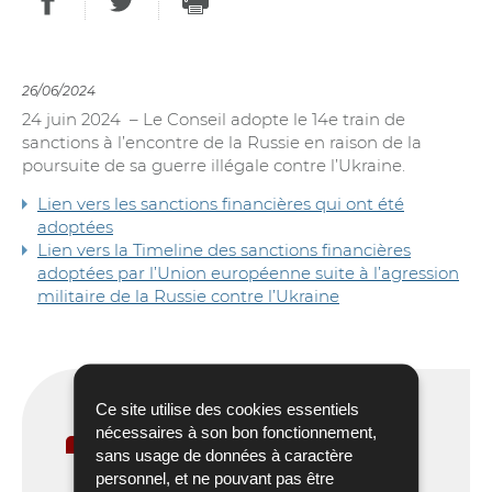
PARTAGER SUR FACEBOOK
PARTAGER SUR TWITTER
IMPRIMER
- NOUVELLE FENÊTRE
- NOUVELLE FEN
26/06/2024
24 juin 2024 – Le Conseil adopte le 14e train de
sanctions à l’encontre de la Russie en raison de la
poursuite de sa guerre illégale contre l’Ukraine.
Lien vers les sanctions financières qui ont été
adoptées
Lien vers la Timeline des sanctions financières
adoptées par l’Union européenne suite à l’agression
militaire de la Russie contre l’Ukraine
Ce site utilise des cookies essentiels
nécessaires à son bon fonctionnement,
Pour en savoir plus
sans usage de données à caractère
personnel, et ne pouvant pas être