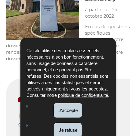
à partir du : 24
octobre 2022
En cas de questions
spécifiques
concernant votre
dossier, Il est recommandé de bien vouloir prendre
Ce site utilise des cookies essentiels
rendez-vous avec le responsable en charge de votre
nécessaires à son bon fonctionnement,
dossier.
sans usage de données à caractère
personnel, et ne pouvant pas être
refusés. Des cookies non essentiels sont
utilisés à des fins statistiques et seront
activés uniquement si vous les acceptez.
Consulter notre
politique de confidentialité
.
Pour en savoir plus
J'accepte
Informations
complémentaires
Je refuse