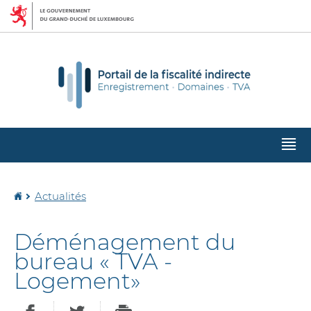
Aller
Aller
à
au
la
contenu
navigation
M
pr
Accueil
Actualités
Déménagement du
bureau « TVA -
Logement»