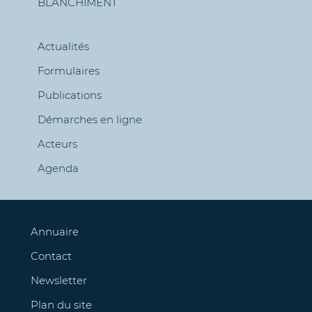
BLANCHIMENT
de
navigation
Actualités
Formulaires
Publications
Démarches en ligne
Acteurs
Agenda
Annuaire
Contact
Newsletter
Plan du site