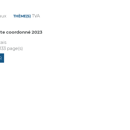
aux
TVA
THÈME(S)
exte coordonné 2023
ais
 133 page(s)
R