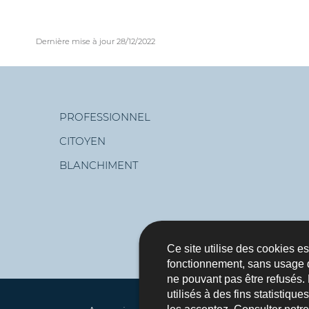
Dernière mise à jour
28/12/2022
PROFESSIONNEL
Menu
CITOYEN
de
BLANCHIMENT
navigation
Ce site utilise des cookies e
fonctionnement, sans usage 
ne pouvant pas être refusés.
utilisés à des fins statistiqu