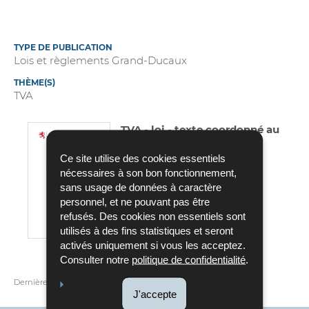
TYPE DE PUBLICATION
Lois et règlements Grand-Ducaux
THÈME(S)
TVA
TVA - loi - texte coordonné au
01.01.2026
Ce site utilise des cookies essentiels
Pdf - 1,15 Mo - 130 page(s)
nécessaires à son bon fonctionnement,
sans usage de données à caractère
TÉLÉCHARGER
personnel, et ne pouvant pas être
refusés. Des cookies non essentiels sont
utilisés à des fins statistiques et seront
activés uniquement si vous les acceptez.
Consulter notre
politique de confidentialité
.
Dernière mise à jour
12/01/2026
J'accepte