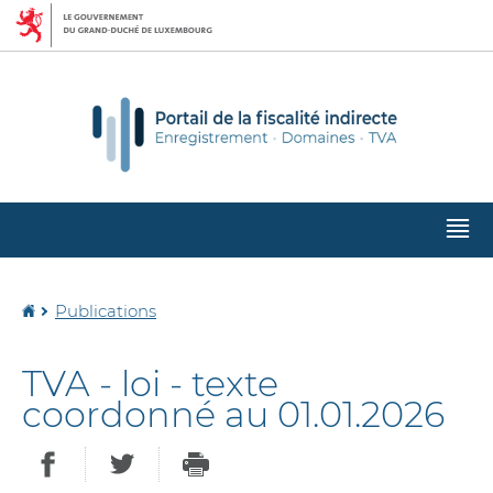
Aller
Aller
à
au
la
contenu
navigation
M
pr
Accueil
Publications
TVA - loi - texte
coordonné au 01.01.2026
PARTAGER SUR FACEBOOK
PARTAGER SUR TWITTER
IMPRIMER
- NOUVELLE FENÊTRE
- NOUVELLE FEN