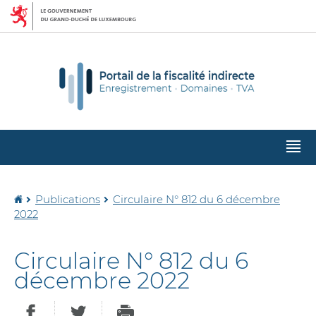
Aller
Aller
à
au
la
contenu
navigation
M
pr
Accueil
Publications
Circulaire N° 812 du 6 décembre
2022
Circulaire N° 812 du 6
décembre 2022
PARTAGER SUR FACEBOOK
PARTAGER SUR TWITTER
IMPRIMER
- NOUVELLE FENÊTRE
- NOUVELLE FEN