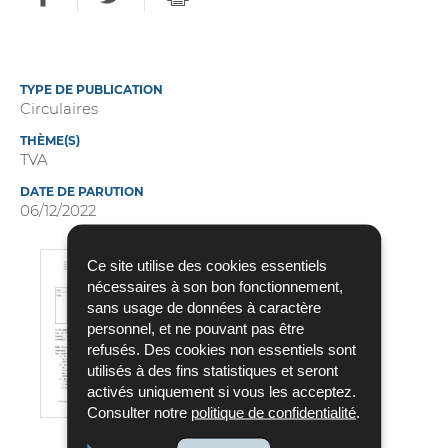
TYPE DE PUBLICATION
Circulaires
THÈME(S)
TVA
DATE DE PARUTION
06/12/2022
Circulaire N° 812 du 6
Ce site utilise des cookies essentiels
décembre 2022
nécessaires à son bon fonctionnement,
sans usage de données à caractère
Langue :
Français
personnel, et ne pouvant pas être
Pdf - 244 Ko - 7 page(s)
refusés. Des cookies non essentiels sont
utilisés à des fins statistiques et seront
TÉLÉCHARGER
activés uniquement si vous les acceptez.
Consulter notre
politique de confidentialité
.