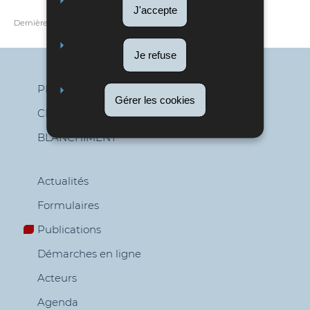
J'accepte
Dernière mise à jour
07/12/2022
Je refuse
PROFESSIONNEL
Gérer les cookies
CITOYEN
Menu
BLANCHIMENT
de
navigation
Actualités
Formulaires
Publications
Démarches en ligne
Acteurs
Agenda