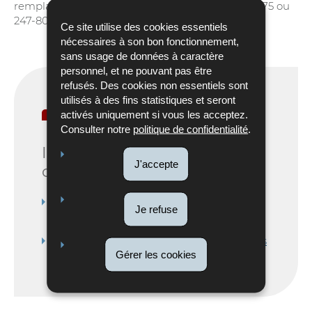
remplaçant/sa remplaçante (Téléphone 247-80475 ou
247-80473).
Ce site utilise des cookies essentiels
nécessaires à son bon fonctionnement,
sans usage de données à caractère
personnel, et ne pouvant pas être
refusés. Des cookies non essentiels sont
utilisés à des fins statistiques et seront
Pour en savoir plus
activés uniquement si vous les acceptez.
Consulter notre
politique de confidentialité
.
Informations
J'accepte
complémentaires
Recherche d'une disposition de dernière
Je refuse
volonté via un service en ligne
Adresses utiles en matière de successions
Gérer les cookies