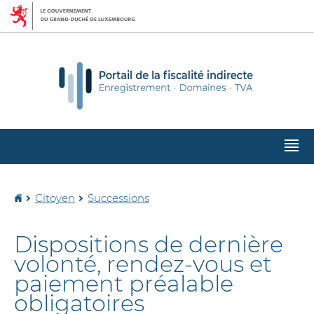
Aller
Aller
à
au
la
contenu
navigation
M
pr
Accueil
Citoyen
Successions
Dispositions de dernière
volonté, rendez-vous et
paiement préalable
obligatoires